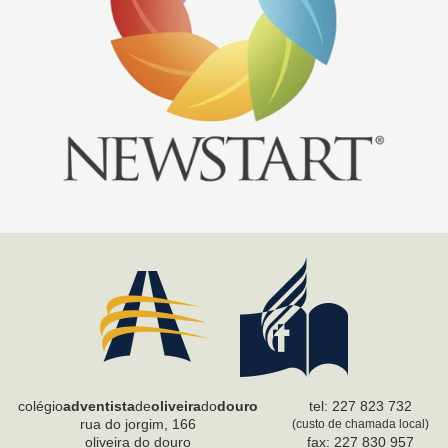
colégio
adventista
de
oliveira
do
douro
tel: 227 823 732
rua do jorgim, 166
(custo de chamada local)
oliveira do douro
fax: 227 830 957